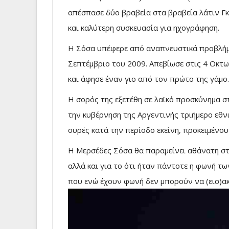
απέσπασε δύο βραβεία στα βραβεία λάτιν Γ
και καλύτερη συσκευασία για ηχογράφηση.
Η Σόσα υπέφερε από αναπνευστικά προβλήμ
Σεπτέμβριο του 2009. Απεβίωσε στις 4 Οκτω
και άφησε έναν γιο από τον πρώτο της γάμο.
Η σορός της εξετέθη σε λαϊκό προσκύνημα σ
την κυβέρνηση της Αργεντινής τριήμερο εθν
ουρές κατά την περίοδο εκείνη, προκειμένο
Η Μερσέδες Σόσα θα παραμείνει αθάνατη στι
αλλά και για το ότι ήταν πάντοτε η φωνή 
που ενώ έχουν φωνή δεν μπορούν να (εισ)α