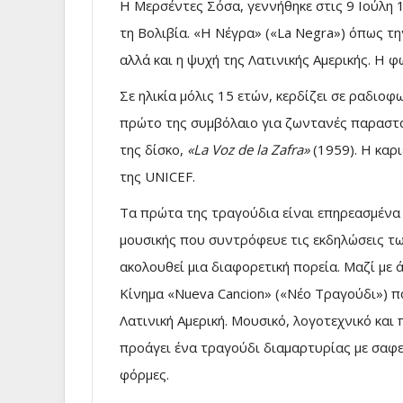
Η Μερσέντες Σόσα, γεννήθηκε στις 9 Ιούλη 
τη Βολιβία. «Η Νέγρα» («La Negra») όπως τ
αλλά και η ψυχή της Λατινικής Αμερικής. Η 
Σε ηλικία μόλις 15 ετών, κερδίζει σε ραδιο
πρώτο της συμβόλαιο για ζωντανές παραστά
της δίσκο,
«La Voz de la Zafra»
(1959). Η καρι
της UNICEF.
Τα πρώτα της τραγούδια είναι επηρεασμένα 
μουσικής που συντρόφευε τις εκδηλώσεις τω
ακολουθεί μια διαφορετική πορεία. Μαζί με
Κίνημα «Nueva Cancion» («Νέο Τραγούδι») πο
Λατινική Αμερική. Μουσικό, λογοτεχνικό κα
προάγει ένα τραγούδι διαμαρτυρίας με σαφε
φόρμες.