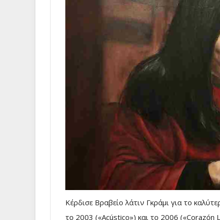
Κέρδισε Βραβείο λάτιν Γκράμι για το καλύτερ
το 2003 («Acústico») και το 2006 («Corazón 