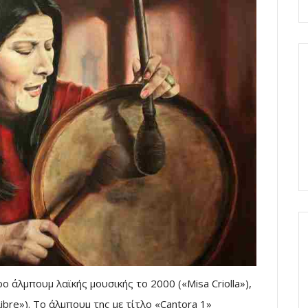
ο άλμπουμ λαϊκής μουσικής το 2000 («Misa Criolla»),
Libre»). Το άλμπουμ της με τίτλο «Cantora 1»