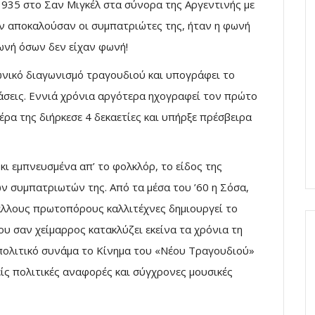
1935 στο Σαν Μιγκέλ στα σύνορα της Αργεντινής με
ην αποκαλούσαν οι συμπατριώτες της, ήταν η φωνή
φωνή όσων δεν είχαν φωνή!
φωνικό διαγωνισμό τραγουδιού και υπογράφει το
σεις. Εννιά χρόνια αργότερα ηχογραφεί τον πρώτο
έρα της διήρκεσε 4 δεκαετίες και υπήρξε πρέσβειρα
κι εμπνευσμένα απ’ το φολκλόρ, το είδος της
ν συμπατριωτών της. Από τα μέσα του ’60 η Σόσα,
 άλλους πρωτοπόρους καλλιτέχνες δημιουργεί το
υ σαν χείμαρρος κατακλύζει εκείνα τα χρόνια τη
ι πολιτικό συνάμα το Κίνημα του «Νέου Τραγουδιού»
ίς πολιτικές αναφορές και σύγχρονες μουσικές