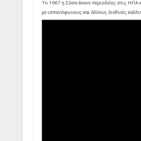
Το 1967 η Σόσα έκανε περιοδείες στις ΗΠΑ 
με ισπανόφωνους και άλλους διεθνείς καλλι