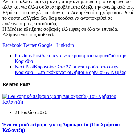
Αν μη τι άλλο πως όχι μόνο για την αντιμετώπιση του κορωνοιού
αλλά και για άλλα σοβαρά προβλήματα έδειξε την ανέπάρκειά του.
Εξού και το συνεχές lockdown, με δεδομένο ότι η χώρα και ειδικά
το σύστημα Υγείας δεν θα μπορέσει να ανταποκριθεί σε
επιδείνωση της κατάστασης.
Η Μήδεια έδειξε τις σοβαρές ελλείψεις σε όλα τα επίπεδα.
Αλίμονο για τους ασθενείς….
Facebook
Twitter
Google+
Linkedin
Previous Post
Δεκαπέντε νέα κρούσματα κορονοϊού στην
Κορινθία
Next Post
Κορονοϊός: Στα 27 τα νέα κρούσματα στην
Κορινθία – Στο “κόκκινο” οι Δήμοι Κορίνθου & Νεμέας
Related Posts
21 Ιουλίου 2026
Ένα νοητικό πείραμα για τη Δημοκρατία (Του Χρήστου
Καλαντζή)