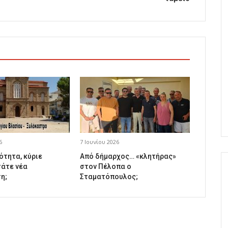
6
7 Ιουνίου 2026
ότητα, κύριε
Από δήμαρχος… «κλητήρας»
τάτε νέα
στον Πέλοπα ο
η;
Σταματόπουλος;