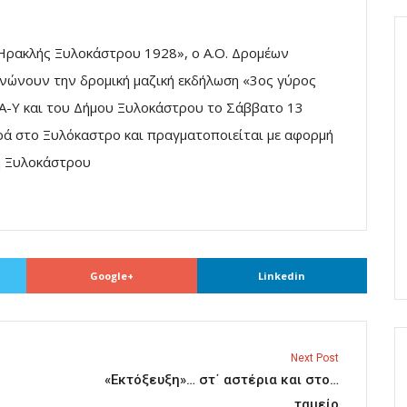
ρακλής Ξυλοκάστρου 1928», ο Α.Ο. Δρομέων
νώνουν την δρομική μαζική εκδήλωση «3ος γύρος
.Α-Υ και του Δήμου Ξυλοκάστρου το Σάββατο 13
ορά στο Ξυλόκαστρο και πραγματοποιείται με αφορμή
ή Ξυλοκάστρου
Google+
Linkedin
Next Post
«Εκτόξευξη»… στ΄ αστέρια και στο…
ταμείο