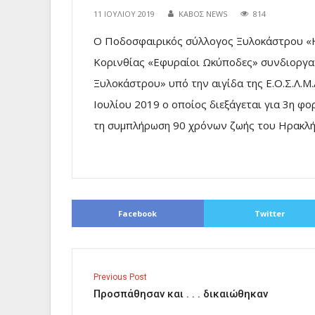
11 ΙΟΥΛΊΟΥ 2019
ΚΑΒΟΣ NEWS
814
Ο Ποδοσφαιρικός σύλλογος Ξυλοκάστρου «Η
Κορινθίας «Εφυραίοι Ωκύποδες» συνδιοργα
Ξυλοκάστρου» υπό την αιγίδα της Ε.Ο.Σ.Λ.Μ
Ιουλίου 2019 ο οποίος διεξάγεται για 3η φ
τη συμπλήρωση 90 χρόνων ζωής του Ηρακλ
Facebook
Twitter
Previous Post
Προσπάθησαν και . . . δικαιώθηκαν