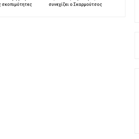
ς σκοπιμότητες
συνεχίζει ο Σκαρμούτσος