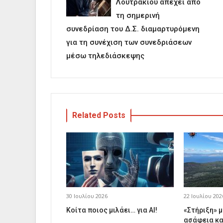
Λουτρακίου απέχει από
τη σημερινή
συνεδρίαση του Δ.Σ. διαμαρτυρόμενη
για τη συνέχιση των συνεδριάσεων
μέσω τηλεδιάσκεψης
Related Posts
30 Ιουλίου 2026
22 Ιουλίου 202
Κοίτα ποιος μιλάει… για AI!
«Στήριξη» μ
ασάφεια κα