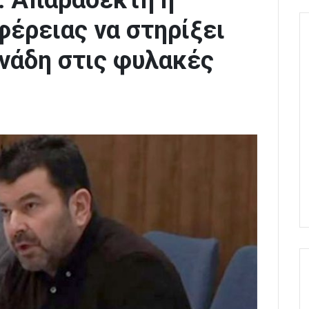
: Απαράδεκτη η
έρειας να στηρίξει
νάδη στις φυλακές