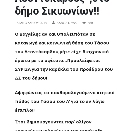
δήμο Σικυωνίων!!
15 ΙΑΝΟΥΑΡΊΟΥ 2013
ΚΑΒΟΣ NEWS
880
Ο Βαγγέλης αν και υπολειπόταν σε
καταγωγή και κοινωνική θέση του Τάσου
του Λεοντόκαρδου,μήτε είχε διαχρονικό
έρωτα με το οφίτσιο…Προαλείφεται
ΣΥΡΙΖΑ για την καρέκλα του προέδρου του
ΔΣ του δήμου!
Αψηφώντας το πανθομολογούμενα κτητικό
πάθος του Τάσου του Α’ για το εν λόγω
έπιπλο!!
Έτσι δημιουργούνται,παρ’ ολίγον
τραγικές,επιπλοκές για την παράταξη