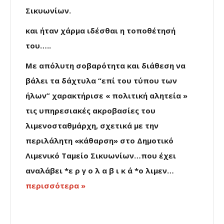
Σικυωνίων.
και ήταν χάρμα ιδέσθαι η τοποθέτησή
του…..
Με απόλυτη σοβαρότητα και διάθεση να
βάλει τα δάχτυλα “επί του τύπου των
ήλων” χαρακτήρισε « πολιτική αλητεία »
τις υπηρεσιακές ακροβασίες του
λιμενοσταθμάρχη, σχετικά με την
περιλάλητη «κάθαρση» στο Δημοτικό
Λιμενικό Ταμείο Σικυωνίων…που έχει
αναλάβει *ε ρ γ ο λ α β ι κ ά *ο λιμεν…
περισσότερα »