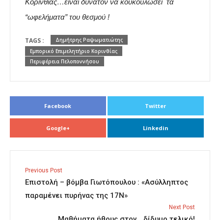
Κορινθίας…είναι δυνατόν να κουκουλώσει τα
“ωφελήματα” του θεσμού !
TAGS :
Δημήτρης Ραψωματιώτης
Εμπορικό Επιμελητήριο Κορινθίας
Περιφέρεια Πελοποννήσου
Facebook
Twitter
Google+
Linkedin
Previous Post
Επιστολή – βόμβα Γιωτόπουλου : «Ασύλληπτος
παραμένει πυρήνας της 17Ν»
Next Post
Μαθήματα ήθους στον… δίδυμο τελικό!