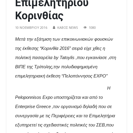
Επιμελητηρίου
Κορινθίας
10 ΝΟΕΜΒΡΊΟΥ 2016
ΚΑΒΟΣ NEWS
1080
Μετά την εξάτμιση των επικοινωνιακών φουσκών
της έκθεσης “Κορινθία 2016” σειρά είχε χθες η
πολιτική πασαρέλα by Tatoylis ,που εγκαινίασε ,στη
ΒΙΠΕ της Τρίπολης,την πολυδιαφημισμένη
επιμελητηριακή έκθεση “Πελοπόννησος EXPO”
Η
Peloponnisos Expo υποστηρίζεται και από το
Enterprise Greece ,τον οργανισμό δηλαδή που σε
συνεργασία με τις Περιφέρειες και τα Επιμελητήρια
εξυπηρετεί τις σχεδιαστικές πολιτικές του ΣΕΒ,που