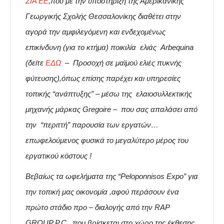
ΣΙΑ ΕΕ
,που με την υποστήριξη της Αμερικάνικης
Γεωργικής Σχολής Θεσσαλονίκης διαθέτει στην
αγορά την αμφιλεγόμενη και ενδεχομένως
επικίνδυνη (για το κτήμα) ποικιλία ελιάς Arbequina
(δείτε
ΕΔΩ
– Προσοχή σε μαϊμού ελιές πυκνής
φύτευσης),όπως επίσης παρέχει και υπηρεσίες
τοπικής “ανάπτυξης” – μέσω της ελαιοσυλλεκτικής
μηχανής μάρκας Gregoire – που σας απαλάσει από
την “περιττή” παρουσία των εργατών…
επωφελούμενος φυσικά το μεγαλύτερο μέρος του
εργατικού κόστους !
Βεβαίως τα ωφελήματα της “Peloponnisos Expo” για
την τοπική μας οικονομία ,αφού περάσουν ένα
πρώτο στάδιο προ – διαλογής από την RAP
GROUP P.C. ,που βρίσκεται στο χώρο της έκθεσης