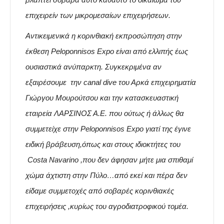
επιχειρείν των μικρομεσαίων επιχειρήσεων.
Αντικειμενικά η κορινθιακή εκπροσώπηση στην
έκθεση Peloponnisos Expo είναι από ελλιπής έως
ουσιαστικά ανύπαρκτη. Συγκεκριμένα αν
εξαιρέσουμε την canal dive του Αρκά επιχειρηματία
Γιώργου Μουρούτσου και την κατασκευαστική
εταιρεία ΛΑΡΣΙΝΟΣ Α.Ε. που ούτως ή άλλως θα
συμμετείχε στην Peloponnisos Expo γιατί της έγινε
ειδική βράβευση,όπως και στους ιδιοκτήτες του
Costa Navarino ,που δεν άφησαν μήτε μια σπιθαμί
χώμα άχτιστη στην Πύλο…από εκεί και πέρα δεν
είδαμε συμμετοχές από σοβαρές κορινθιακές
επιχειρήσεις ,κυρίως του αγροδιατροφικού τομέα.