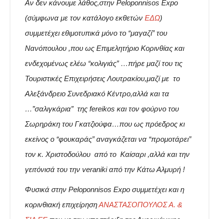
Αν δεν κάνουμε λάθος,στην Peloponnisos Expo
(σύμφωνα με τον κατάλογο εκθετών
ΕΔΩ
)
συμμετέχει εθιμοτυπικά μόνο το “μαγαζί” του
Νανόπουλου ,που ως Επιμελητήριο Κορινθίας και
ενδεχομένως ελέω “κολιγιάς” …πήρε μαζί του τις
Τουριστικές Επιχειρήσεις Λουτρακίου,μαζί με το
Αλεξάνδρειο Συνεδριακό Κέντρο,αλλά και τα
…”σαλιγκάρια” της fereikos και τον φούρνο του
Σωρηράκη του Γκατζιούφα…που ως πρόεδρος κι
εκείνος ο “φουκαράς” αναγκάζεται να “προμοτάρει”
τον κ. Χριστοδούλου από το Καίσαρι ,αλλά και την
γειτόνισά του την veraniki από την Κάτω Αλμυρή !
Φυσικά στην Peloponnisos Expo συμμετέχει και η
κορινθιακή επιχείρηση
ΑΝΑΣΤΑΣΟΠΟΥΛΟΣ Α. &