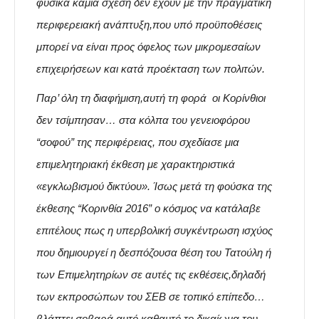
φυσικά καμία σχέση δεν έχουν με την πραγματική
περιφερειακή ανάπτυξη,που υπό προϋποθέσεις
μπορεί να είναι προς όφελος των μικρομεσαίων
επιχειρήσεων και κατά προέκταση των πολιτών.
Παρ’ όλη τη διαφήμιση,αυτή τη φορά οι Κορίνθιοι
δεν τσίμπησαν… στα κόλπα του γενειοφόρου
“σοφού” της περιφέρειας, που σχεδίασε μια
επιμελητηριακή έκθεση με χαρακτηριστικά
«εγκλωβισμού δικτύου». Ίσως μετά τη φούσκα της
έκθεσης “Κορινθία 2016” ο κόσμος να κατάλαβε
επιτέλους πως η υπερβολική συγκέντρωση ισχύος
που δημιουργεί η δεσπόζουσα θέση του Τατούλη ή
των Επιμελητηρίων σε αυτές τις εκθέσεις,δηλαδή
των εκπροσώπων του ΣΕΒ σε τοπικό επίπεδο…
βλάπτει σοβαρά αυτό καθαυτό το δικαίωμα του