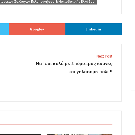
πορικών Συλλόγων Πελοποννήσου & Νοτιοδυτικής Ελλάδος
Google+
Linkedin
Next Post
Να ΄σαι καλά ρε Σπύρο…μας έκανες
και γελάσαμε πάλι !!