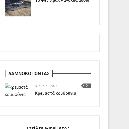
1o Φεστιβάλ Λαγοκέφαλου!
ΛΑΜΝΟΚΟΠΩΝΤΑΣ
3 Ιουλίου 2026
0
Κρεμαστά κουδούνια
Στείλτε e-mail στο :