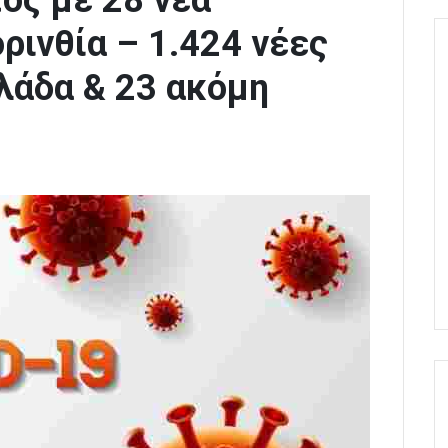
ϊός με 28 νέα
ρινθία – 1.424 νέες
λάδα & 23 ακόμη