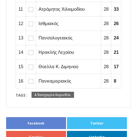
11
Ατρόμητος Χιλιομοδίου
28
33
12
Ισθμιακός
28
26
13
Πανσολυγειακός
28
24
14
Ηρακλής Λεχαίου
28
21
15
Θύελλα Κ. Διμηνιού
28
17
16
Πανκαμαριακός
28
8
TAGS :
Α΄ Κατηγορία Κορινθία;
Facebook
Twitter
Google+
Linkedin