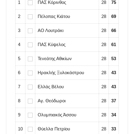
1
ΠΑΣ Κόρινθος
28
75
2
Πέλοπας Κιάτου
28
69
3
ΑΟ Λουτράκι
28
66
4
ΠΑΣ Κύψελος
28
61
5
Τενεάτης Αθικίων
28
53
6
Ηρακλής Ξυλοκάστρου
28
43
7
Ελλάς Βέλου
28
43
8
Αγ. Θεόδωροι
28
37
9
Ολυμπιακός Άσσου
28
34
10
Θύελλα Πετρίου
28
33