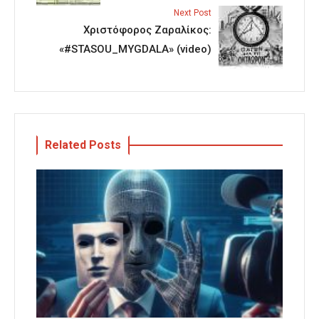
Next Post
Χριστόφορος Ζαραλίκος:
«#STASOU_MYGDALA» (video)
Related Posts