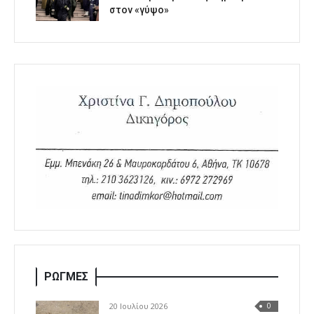
στον «γύψο»
ΡΩΓΜΕΣ
20 Ιουλίου 2026
0