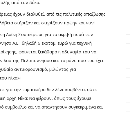
ολής από τον δάκο.
έρειας έχουν διαλυθεί, από τις πολιτικές απαξίωσης
λάβεια στήριξαν και στηρίζουν πρώην και νυν!
 η Λαϊκή Συσπείρωση για τα ακριβή ποσά των
σο Α.Ε., δηλαδή 6 εκατομ. ευρώ για τεχνική
διοίκησης, φαίνεται ξεκάθαρα η αδυναμία του να
ον λαό της Πελοποννήσου και το μόνο που του έχει
 χυδαίο αντικομουνισμό, μιλώντας για
του Νίκα»!
ότι για την ταμπακιέρα δεν λένε κουβέντα, ούτε
ακή αρχή Νίκα: Να φέρουν, όπως τους έχουμε
ακό συμβούλιο και να απαντήσουν συγκεκριμένα και