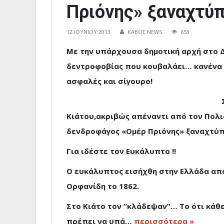
Πριόνης» ξαναχτύ
12 ΙΟΥΝΊΟΥ 2013
ΚΑΒΟΣ NEWS
653
Με την υπάρχουσα δημοτική αρχή στο 
δεντροφοβίας που κουβαλάει… κανένα δ
ασφαλές και σίγουρο!
Κιάτου,ακριβώς απέναντι από τον Πολ
δενδροφάγος «Ομέρ Πριόνης» ξαναχτύ
Για ιδέστε τον Ευκάλυπτο !!
Ο ευκάλυπτος εισήχθη στην Ελλάδα απ
Ορφανίδη το 1862.
Στο Κιάτο τον “κλάδεψαν”… Το ότι κάθ
πρέπει να υπά…
περισσότερα »