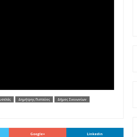
υσελάς
Δημήτρης Πιστεύος
Δήμος Σικυωνίων
Google+
Linkedin