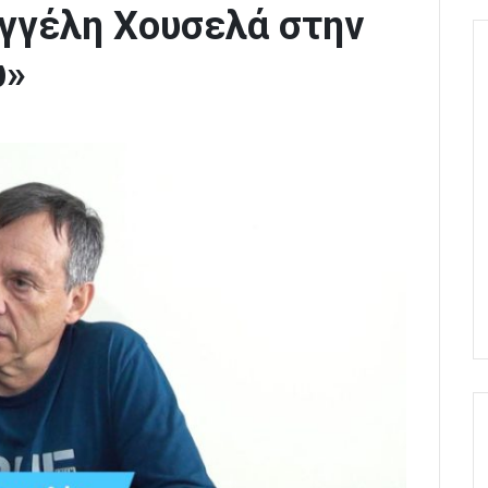
αγγέλη Χουσελά στην
ω»