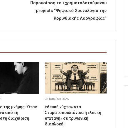
Παρουσίαση του χρηματοδοτούμενου
projects “Ψηφιακό Χρονολόγιο της
Κορινθιακής Λαογραφίας”
6
28 Ιουλίου 2026
α της μνήμης- Όταν
«Λευκή νύχτα» στα
νά από τη
Σταματοπουλιάνικα ή «λευκή
 στη διαχείριση
επιταγή» σε τριγωνική
διαπλοκή;