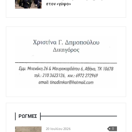
στον «γύψο»
ΡΩΓΜΕΣ
20 Ιουλίου 2026
0