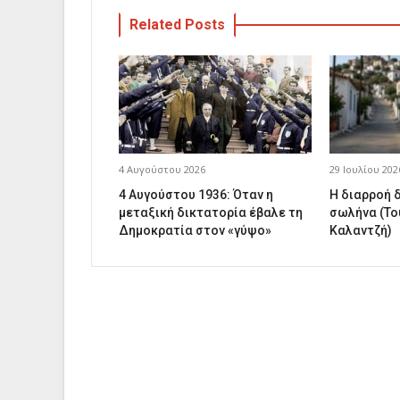
Related Posts
4 Αυγούστου 2026
29 Ιουλίου 202
4 Αυγούστου 1936: Όταν η
Η διαρροή 
μεταξική δικτατορία έβαλε τη
σωλήνα (Το
Δημοκρατία στον «γύψο»
Καλαντζή)