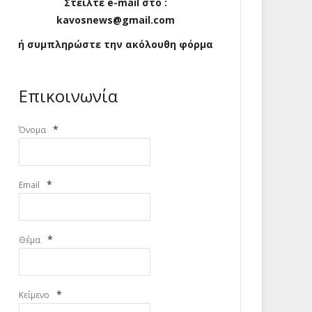
Στείλτε e-mail στο :
kavosnews@gmail.com
ή συμπληρώστε την ακόλουθη φόρμα
Επικοινωνία
*
Όνομα
*
Email
*
Θέμα
*
Κείμενο