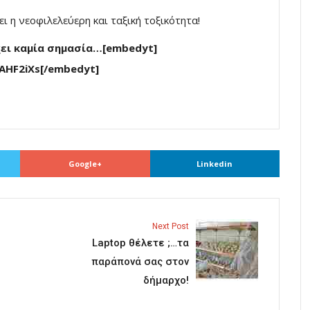
ι η νεοφιλελεύερη και ταξική τοξικότητα!
έχει καμία σημασία…[embedyt]
AHF2iXs[/embedyt]
Google+
Linkedin
Next Post
Laptop θέλετε ;…τα
παράπονά σας στον
δήμαρχο!