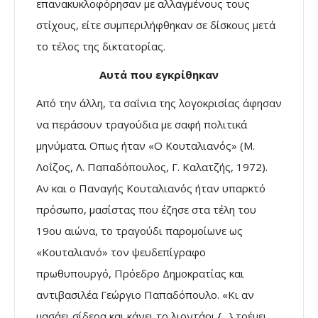
επανακυκλοφόρησαν με αλλαγμένους τους
στίχους, είτε συμπεριλήφθηκαν σε δίσκους μετά
το τέλος της δικτατορίας.
Αυτά που εγκρίθηκαν
Από την άλλη, τα σαΐνια της λογοκρισίας άφησαν
να περάσουν τραγούδια με σαφή πολιτικά
μηνύματα. Οπως ήταν «Ο Κουταλιανός» (Μ.
Λοΐζος, Λ. Παπαδόπουλος, Γ. Καλατζής, 1972).
Αν και ο Παναγής Κουταλιανός ήταν υπαρκτό
πρόσωπο, μασίστας που έζησε στα τέλη του
19ου αιώνα, το τραγούδι παρομοίωνε ως
«Κουταλιανό» τον ψευδεπίγραφο
πρωθυπουργό, Πρόεδρο Δημοκρατίας και
αντιβασιλέα Γεώργιο Παπαδόπουλο. «Κι αν
μασάει σίδερα και κάνει το λιοντάρι {…} τρέμει