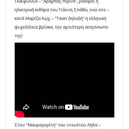
Γκαϊφύλλια – ”Αραμπάς περνά”, ροκάρει η
ηλεκτρική κιθάρα του Γιάννη Σπάθα, ενώ στο –
κατά Μαρίζα Κωχ – ”Τσαπ δηλαδή” η ελληνική
ψυχεδέλεια βρίσκει την αρτιότερη εκπρόσωπο
της!
Στον ”Μαυραγορίτη” του ντουέτου Λήδα –