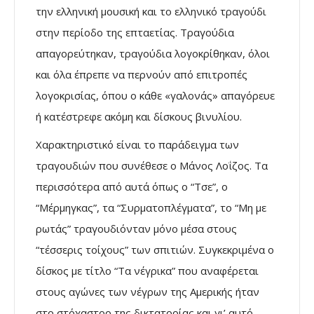
την ελληνική μουσική και το ελληνικό τραγούδι
στην περίοδο της επταετίας. Τραγούδια
απαγορεύτηκαν, τραγούδια λογοκρίθηκαν, όλοι
και όλα έπρεπε να περνούν από επιτροπές
λογοκρισίας, όπου ο κάθε «γαλονάς» απαγόρευε
ή κατέστρεφε ακόμη και δίσκους βινυλίου.
Χαρακτηριστικό είναι το παράδειγμα των
τραγουδιών που συνέθεσε ο Μάνος Λοΐζος. Τα
περισσότερα από αυτά όπως ο “Τσε”, ο
“Μέρμηγκας”, τα “Συρματοπλέγματα”, το “Μη με
ρωτάς” τραγουδιόνταν μόνο μέσα στους
“τέσσερις τοίχους” των σπιτιών. Συγκεκριμένα ο
δίσκος με τίτλο “Τα νέγρικα” που αναφέρεται
στους αγώνες των νέγρων της Αμερικής ήταν
στο στόχαστρο της δικτατορίας και γι’ αυτό