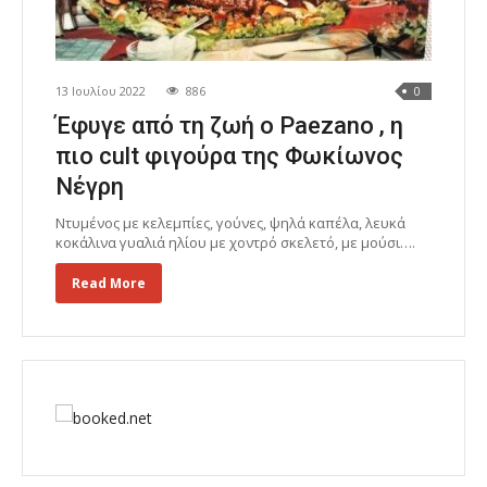
13 Ιουλίου 2022
886
0
Έφυγε από τη ζωή ο Paezano , η
πιο cult φιγούρα της Φωκίωνος
Νέγρη
Ντυμένος με κελεμπίες, γούνες, ψηλά καπέλα, λευκά
κοκάλινα γυαλιά ηλίου με χοντρό σκελετό, με μούσι….
Read More