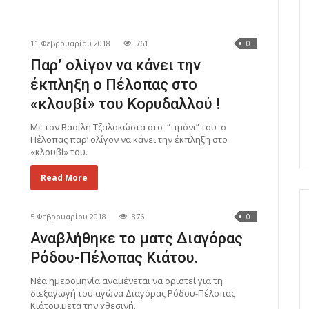
11 Φεβρουαρίου 2018
761
0
Παρ’ ολίγον να κάνει την
έκπληξη ο Πέλοπας στο
«κλουβί» του Κορυδαλλού !
Με τον Βασίλη Τζαλακώστα στο “τιμόνι” του ο
Πέλοπας παρ’ ολίγον να κάνει την έκπληξη στο
«κλουβί» του.
Read More
5 Φεβρουαρίου 2018
876
0
Αναβλήθηκε το ματς Διαγόρας
Ρόδου-Πέλοπας Κιάτου.
Νέα ημερομηνία αναμένεται να οριστεί για τη
διεξαγωγή του αγώνα Διαγόρας Ρόδου-Πέλοπας
Κιάτου,μετά την χθεσινή.