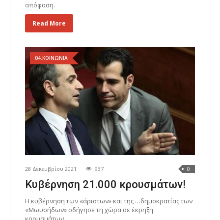
απόφαση.
Read More
04.ΚΟΙΝΩΝΙΑ
28 Δεκεμβρίου 2021
937
0
Κυβέρνηση 21.000 κρουσμάτων!
Η κυβέρνηση των «άριστων» και της …δημοκρατίας των
«Μωυσήδων» οδήγησε τη χώρα σε έκρηξη
κρουσμάτων..