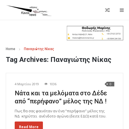
Home
Παναγιώτης Νίκας
Tag Archives:
Παναγιώτης Νίκας
4 Μαρτίου 2019
1036
0
Νάτα και τα μελόματα στο Δέδε
από “περήφανο” μέλος της ΝΔ !
Πως θα σας φαινόταν αν ένα “περήφανο” μέλος της
ΝΔ κηρύττει ανένδοτο αγώνα (δειτε ΕΔΩ) κατά του.
Read More