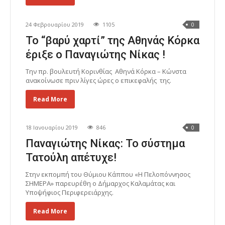
24 Φεβρουαρίου 2019
1105
0
Το “βαρύ χαρτί” της Αθηνάς Κόρκα
έριξε ο Παναγιώτης Νίκας !
Την πρ. βουλευτή Κορινθίας Αθηνά Κόρκα – Κώνστα
ανακοίνωσε πριν λίγες ώρες ο επικεφαλής της.
Read More
18 Ιανουαρίου 2019
846
0
Παναγιώτης Νίκας: Το σύστημα
Τατούλη απέτυχε!
Στην εκπομπή του Θύμιου Κάππου «Η Πελοπόννησος
ΣΗΜΕΡΑ» παρευρέθη ο Δήμαρχος Καλαμάτας και
Υποψήφιος Περιφερειάρχης.
Read More