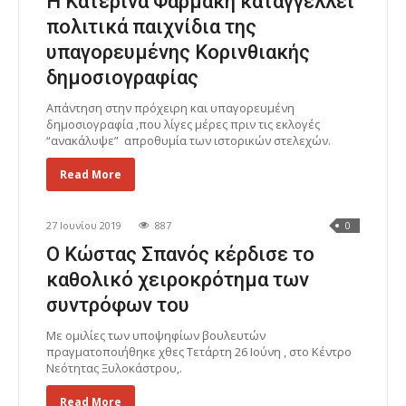
Η Κατερίνα Φαρμάκη καταγγέλλει
πολιτικά παιχνίδια της
υπαγορευμένης Κορινθιακής
δημοσιογραφίας
Απάντηση στην πρόχειρη και υπαγορευμένη
δημοσιογραφία ,που λίγες μέρες πριν τις εκλογές
“ανακάλυψε” απροθυμία των ιστορικών στελεχών.
Read More
27 Ιουνίου 2019
887
0
Ο Κώστας Σπανός κέρδισε το
καθολικό χειροκρότημα των
συντρόφων του
Με ομιλίες των υποψηφίων βουλευτών
πραγματοποιήθηκε χθες Τετάρτη 26 Ιούνη , στο Κέντρο
Νεότητας Ξυλοκάστρου,.
Read More