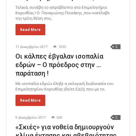
Τελικά, συνέβη το απρόβλεπτο στο Επιμελητήριο
Κορινθίας ! Ο Παναγιώτης Πιτσάκης ,που κατέλαβε
την τρίτη θέση στις.
Read More
11 Δεκεμβρίου 2017
1035
0
Οι κάλπες έβγαλαν ισοπαλία
εδρών – Ο πρόεδρος στην …
παράταση !
Με ισοπαλία εδρών έληξε η εκλογική διαδικασία του
Επιμελητηρίου Κορινθίας (δείτε ΕΔΩ), που με το.
Read More
9 Δεκεμβρίου 2017
920
0
«Σκιές» για νοθεία δημιουργούν
κλίμα έντασης και αβεβαιότητας