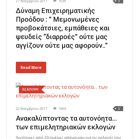
27 Νοεμβρίου 2017
1039
0
Δύναμη Επιχειρηματικής
Προόδου : ” Μεμονωμένες
προβοκάτσιες, εμπάθειες και
ψευδείς “διαρροές” ούτε μας
αγγίζουν ούτε μας αφορούν..”
.
Read More
02.ΑΠΟΨΗ
22 Νοεμβρίου 2017
1006
0
Ανακαλύπτοντας τα αυτονόητα…
των επιμελητηριακών εκλογών
Λιγότερες από 20 ημέρες απέμειναν για τις εκλογές του