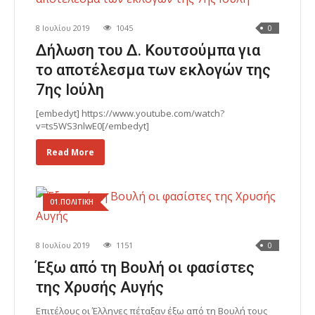
8 Ιουλίου 2019
1045
0
Δήλωση του Δ. Κουτσούμπα για
το αποτέλεσμα των εκλογών της
7ης Ιούλη
[embedyt] https://www.youtube.com/watch?
v=ts5WS3nlwE0[/embedyt]
Read More
01.ΠΟΛΙΤΙΚΗ
8 Ιουλίου 2019
1151
0
Έξω από τη Βουλή οι φασίστες
της Χρυσής Αυγής
Επιτέλους οι Έλληνες πέταξαν έξω από τη Βουλή τους