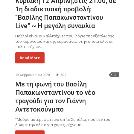
Κυριακή 12 Απρίλη,στις 21:00, σε
1η διαδικτυακή προβολή:
“Βασίλης Παπακωνσταντίνου
Live” ~ Η μεγάλη συναυλία
Πολλοί είναι οι καλλιτέχνες που, λόγω της εξάπλωσης
του κορονοϊού και της καραντίνας στην οποία όλοι οι
πολίτες έχουν.
Read More
10 Φεβρουαρίου 2020
827
0
Με τη φωνή του Βασίλη
Παπακωνσταντίνου το νέο
τραγούδι για τον Γιάννη
Αντετοκούνμπο
“Μαύρο αστέρι φωτεινό απ΄ τα Σεπόλια, που δεν του
δίναμε την άδεια για χαρές, ρίχναμε.