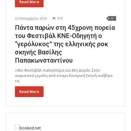
Read More
22 Σεπτεμβρίου 2019
973
0
Πάντα παρών στη 45χρονη πορεία
του Φεστιβάλ ΚΝΕ-Οδηγητή ο
“γερόλυκος” της ελληνικής ροκ
σκηνής Βασίλης
Παπακωνσταντίνου
«45ο Φεστιβάλ. Καλησπέρα για 45η φορά». Στην
ασφυκτικά γεμάτη από κόσμο Κεντρική Σκηνή ανέβηκε
τα.
Read More