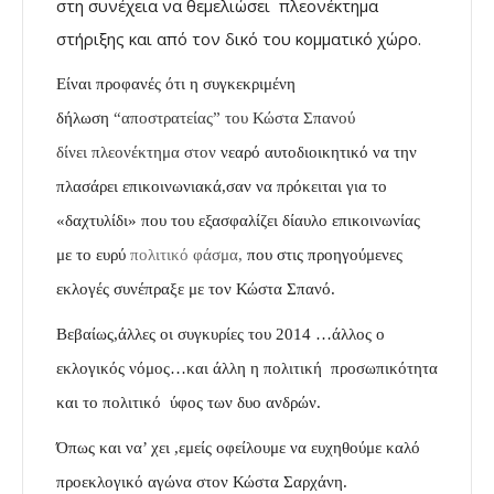
στη συνέχεια να θεμελιώσει πλεονέκτημα
στήριξης και από τον δικό του κομματικό χώρο.
Είναι προφανές ότι η συγκεκριμένη
δήλωση
“αποστρατείας” του Κώστα Σπανού
δίνει πλεονέκτημα στον
νεαρό αυτοδιοικητικό να την
πλασάρει επικοινωνιακά,σαν να πρόκειται για το
«δαχτυλίδι» που του εξασφαλίζει
δίαυλο επικοινωνίας
με
το ευρύ
πολιτικό
φάσμα,
που στις προηγούμενες
εκλογές συνέπραξε με τον Κώστα Σπανό.
Βεβαίως,άλλες οι συγκυρίες του 2014 …άλλος ο
εκλογικός νόμος…και άλλη η
πολιτική προσωπικότητα
και το πολιτικό ύφος των δυο ανδρών.
Όπως και να’ χει ,εμείς οφείλουμε να ευχηθούμε καλό
προεκλογικό αγώνα στον Κώστα Σαρχάνη.