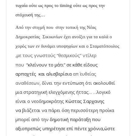
τυχαία ούτε ως προς το timing ούτε ως προς την
στόχευσή της…
Από την στιγμή που στην τοπική της Νέας
Δημοκρατίας Σικυωνίων έχει ανοίξει για τα καλά ο
χορός των
εν δυνάμει υποψηφίων και ο Σταματόπουλος
με τους γνωστούς “
θεσμικούς” ντίλερ
,
που
“κλείνουν το μάτι” σε κάθε είδους
αρπαχτές και αλισβερίσια
απ΄ ευθείας
αναθέσεων,
δίνει την εντύπωση ότι ακολουθεί
μια στρατηγική ελεγχόμενης ήττας…
…
λογικό
είναι ο νεοδημοκράτης
Κώστας Σαρχανης
να
βιάζεται να πάρει όση περισσότερη προίκα
μπορεί από την
δημοτική παράταξη που
αξιοπρεπώς υπηρέτησε επί πέντε χρόνια,ώστε