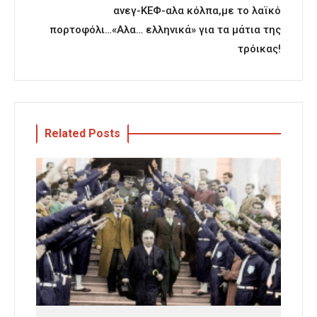
ανεγ-ΚΕΦ-αλα κόλπα,με το λαϊκό
πορτοφόλι…«Αλα… ελληνικά» για τα μάτια της
τρόικας!
Related Posts