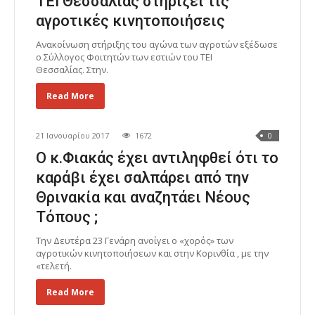
ΤΕΙ Θεσσαλίας στηρίζει τις
αγροτικές κινητοποιήσεις
Ανακοίνωση στήριξης του αγώνα των αγροτών εξέδωσε
ο Σύλλογος Φοιτητών των εστιών του ΤΕΙ
Θεσσαλίας. Στην.
Read More
21 Ιανουαρίου 2017
1672
0
Ο κ.Φιακάς έχει αντιληφθεί ότι το
καράβι έχει σαλπάρει από την
Θρινακία και αναζητάει Νέους
Τόπους ;
Την Δευτέρα 23 Γενάρη ανοίγει ο «χορός» των
αγροτικών κινητοποιήσεων και στην Κορινθία , με την
«τελετή.
Read More