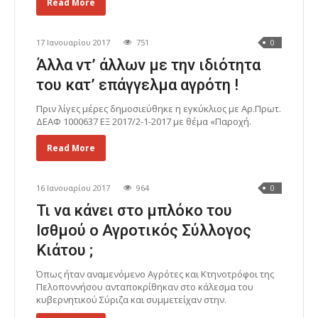
Read More
17 Ιανουαρίου 2017
751
0
Άλλα ντ’ άλλων με την ιδιότητα
του κατ’ επάγγελμα αγρότη !
Πριν λίγες μέρες δημοσιεύθηκε η εγκύκλιος με Αρ.Πρωτ.
ΔΕΑΦ 1000637 ΕΞ 2017/2-1-2017 με θέμα «Παροχή.
Read More
16 Ιανουαρίου 2017
964
0
Τι να κάνει στο μπλόκο του
Ισθμού ο Αγροτικός Σύλλογος
Κιάτου ;
Όπως ήταν αναμενόμενο Αγρότες και Κτηνοτρόφοι της
Πελοποννήσου ανταποκρίθηκαν στο κάλεσμα του
κυβερνητικού Σύριζα και συμμετείχαν στην.