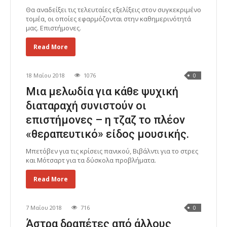
Θα αναδείξει τις τελευταίες εξελίξεις στον συγκεκριμένο
τομέα, οι οποίες εφαρμόζονται στην καθημερινότητά
μας. Επιστήμονες.
Read More
18 Μαΐου 2018
1076
0
Μια μελωδία για κάθε ψυχική
διαταραχή συνιστούν οι
επιστήμονες – η τζαζ το πλέον
«θεραπευτικό» είδος μουσικής.
Μπετόβεν για τις κρίσεις πανικού, Βιβάλντι για το στρες
και Μότσαρτ για τα δύσκολα προβλήματα.
Read More
7 Μαΐου 2018
716
0
Άστρα δραπέτες από άλλους