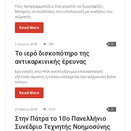
Πώς προγραμματίζεις ένα ρομπότ να ζωγραφίζει;
Μπορείς να συνδέσεις τον υπολογιστή με κινήσεις του
σώματός.
Read More
2 Ιουνίου 2018
730
0
Το ιερό δισκοπότηρο της
αντικαρκινικής έρευνας
Ερευνητές στις ΗΠΑ ανέπτυξαν μια επαναστατική
εξέταση αίματος η οποία υπόσχεται την ανίχνευση δέκα
τύπων.
Read More
23 Μαΐου 2018
1013
0
Στην Πάτρα το 10ο Πανελλήνιο
Συνέδριο Τεχνητής Νοημοσύνης