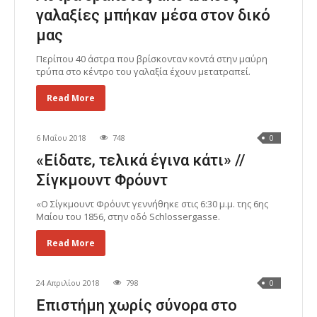
γαλαξίες μπήκαν μέσα στον δικό
μας
Περίπου 40 άστρα που βρίσκονταν κοντά στην μαύρη
τρύπα στο κέντρο του γαλαξία έχουν μετατραπεί.
Read More
6 Μαΐου 2018
748
0
«Είδατε, τελικά έγινα κάτι» //
Σίγκμουντ Φρόυντ
«Ο Σίγκμουντ Φρόυντ γεννήθηκε στις 6:30 μ.μ. της 6ης
Μαίου του 1856, στην οδό Schlossergasse.
Read More
24 Απριλίου 2018
798
0
Επιστήμη χωρίς σύνορα στο