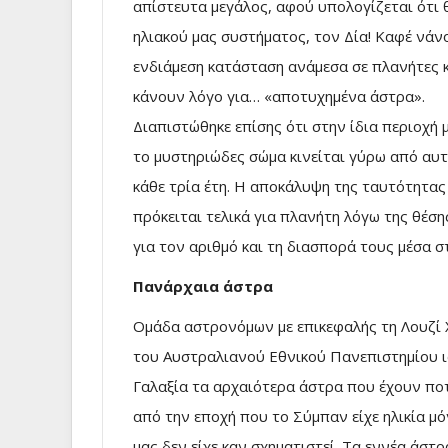
απίστευτα μεγάλος, αφού υπολογίζεται ότι 
ηλιακού μας συστήματος, τον Δία! Καφέ νάν
ενδιάμεση κατάσταση ανάμεσα σε πλανήτες κ
κάνουν λόγο για… «αποτυχημένα άστρα».
Διαπιστώθηκε επίσης ότι στην ίδια περιοχή 
το μυστηριώδες σώμα κινείται γύρω από αυ
κάθε τρία έτη. Η αποκάλυψη της ταυτότητας 
πρόκειται τελικά για πλανήτη λόγω της θέσ
για τον αριθμό και τη διασπορά τους μέσα σ
Πανάρχαια άστρα
Ομάδα αστρονόμων με επικεφαλής τη Λουζί 
του Αυστραλιανού Εθνικού Πανεπιστημίου ι
Γαλαξία τα αρχαιότερα άστρα που έχουν πο
από την εποχή που το Σύμπαν είχε ηλικία μ
μας δεν είχε καν σχηματιστεί. Τα εννέα άστ