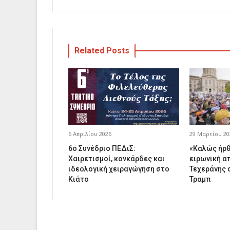
Related Posts
6 Απριλίου 2026
29 Μαρτίου 20
6ο Συνέδριο ΠΕΔιΣ:
«Καλώς ήρθ
Χαιρετισμοί, κονκάρδες και
ειρωνική α
ιδεολογική χειραγώγηση στο
Τεχεράνης 
Κιάτο
Τραμπ