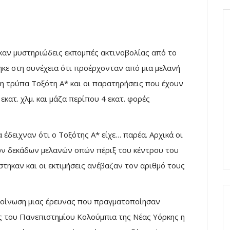
καν μυστηριώδεις εκπομπές ακτινοβολίας από το
ηκε στη συνέχεια ότι προέρχονταν από μια μελανή
η τρύπα Τοξότη Α* και οι παρατηρήσεις που έχουν
εκατ. χλμ. και μάζα περίπου 4 εκατ. φορές
έδειχναν ότι ο Τοξότης Α* είχε… παρέα. Αρχικά οι
ών δεκάδων μελανών οπών πέριξ του κέντρου του
τηκαν και οι εκτιμήσεις ανέβαζαν τον αριθμό τους
κοίνωση μιας έρευνας που πραγματοποίησαν
 του Πανεπιστημίου Κολούμπια της Νέας Υόρκης η