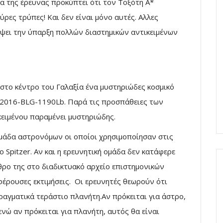
α της έρευνας προκύπτει ότι τον Τοξότη Α*
ρες τρύπες! Και δεν είναι μόνο αυτές. Αλλες
ύψει την ύπαρξη πολλών διαστημικών αντικειμένων
το κέντρο του Γαλαξία ένα μυστηριώδες κοσμικό
-2016-BLG-1190Lb. Παρά τις προσπάθειες των
κειμένου παραμένει μυστηριώδης.
ομάδα αστρονόμων οι οποίοι χρησιμοποίησαν στις
 Spitzer. Αν και η ερευνητική ομάδα δεν κατάφερε
θρο της στο διαδικτυακό αρχείο επιστημονικών
φέρουσες εκτιμήσεις. Οι ερευνητές θεωρούν ότι
πραγματικά τεράστιο πλανήτη.Αν πρόκειται για άστρο,
ενώ αν πρόκειται για πλανήτη, αυτός θα είναι