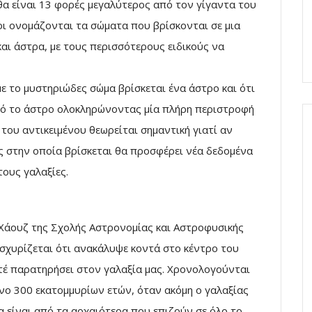
θα είναι 13 φορές μεγαλύτερος από τον γίγαντα του
οι ονομάζονται τα σώματα που βρίσκονται σε μια
αι άστρα, με τους περισσότερους ειδικούς να
με το μυστηριώδες σώμα βρίσκεται ένα άστρο και ότι
τό το άστρο ολοκληρώνοντας μία πλήρη περιστροφή
του αντικειμένου θεωρείται σημαντική γιατί αν
ης στην οποία βρίσκεται θα προσφέρει νέα δεδομένα
τους γαλαξίες.
Χάουζ της Σχολής Αστρονομίας και Αστροφυσικής
σχυρίζεται ότι ανακάλυψε κοντά στο κέντρο του
τέ παρατηρήσει στον γαλαξία μας. Χρονολογούνται
όνο 300 εκατομμυρίων ετών, όταν ακόμη ο γαλαξίας
ρα είναι από τα αρχαιότερα που επιζούν σε όλο το