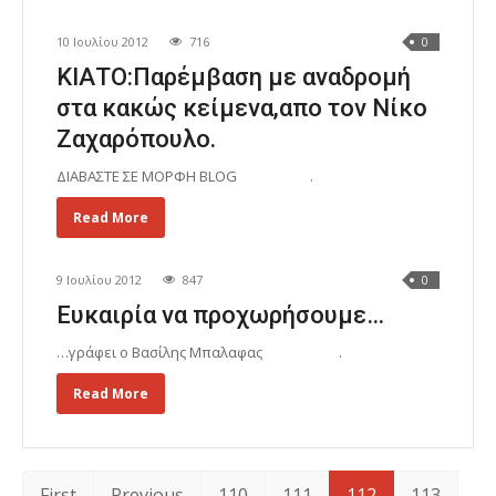
10 Ιουλίου 2012
716
0
ΚΙΑΤΟ:Παρέμβαση με αναδρομή
στα κακώς κείμενα,απο τον Νίκο
Ζαχαρόπουλο.
ΔΙΑΒΑΣΤΕ ΣΕ ΜΟΡΦΗ BLOG .
Read More
9 Ιουλίου 2012
847
0
Ευκαιρία να προχωρήσουμε…
…γράφει ο Βασίλης Μπαλαφας .
Read More
First
Previous
110
111
112
113