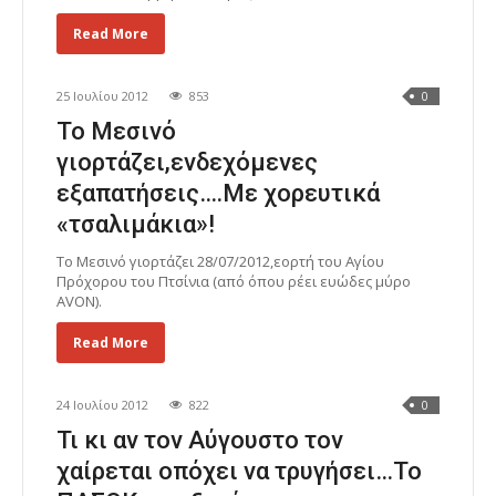
Read More
25 Ιουλίου 2012
853
0
Το Μεσινό
γιορτάζει,ενδεχόμενες
εξαπατήσεις….Με χορευτικά
«τσαλιμάκια»!
Το Μεσινό γιορτάζει 28/07/2012,εορτή του Αγίου
Πρόχορου του Πτσίνια (από όπου ρέει ευώδες μύρο
AVON).
Read More
24 Ιουλίου 2012
822
0
Τι κι αν τον Αύγουστο τον
χαίρεται οπόχει να τρυγήσει…Το