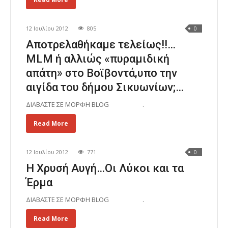
12 Ιουλίου 2012
805
0
Αποτρελαθήκαμε τελείως!!…
MLM ή αλλιώς «πυραμιδική
απάτη» στο Βοϊβοντά,υπο την
αιγίδα του δήμου Σικυωνίων;…
ΔΙΑΒΑΣΤΕ ΣΕ ΜΟΡΦΗ BLOG .
Read More
12 Ιουλίου 2012
771
0
Η Χρυσή Αυγή…Οι Λύκοι και τα
Έρμα
ΔΙΑΒΑΣΤΕ ΣΕ ΜΟΡΦΗ BLOG .
Read More