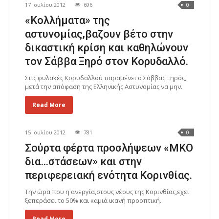
17 Ιουλίου 2012
696
0
«Κολλήματα» της
αστυνομίας,βαζουν βέτο στην
δικαστική κρίση και καθηλώνουν
τον Σάββα Ξηρό στον Κορυδαλλό.
Στις φυλακές Κορυδαλλού παραμένει ο Σάββας Ξηρός,
μετά την απόφαση της Ελληνικής Αστυνομίας να μην.
Read More
15 Ιουλίου 2012
781
0
Σούρτα φέρτα προσλήψεων «ΜΚΟ
δια…στάσεων» και στην
περιφερειακή ενότητα Κορινθίας.
Την ώρα που η ανεργία,στους νέους της Κορινθίας,εχει
ξεπεράσει το 50% και καμιά ικανή προοπτική.
Read More