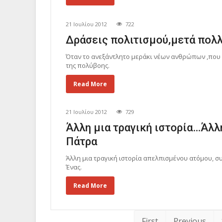
21 Ιουλίου 2012
722
Δράσεις πολιτισμού,μετά πολ
Όταν το ανεξάντλητο μεράκι νέων ανθρώπων ,που 
της πολύβοης.
Read More
21 Ιουλίου 2012
729
Άλλη μια τραγική ιστορία…Άλλ
Πάτρα
Άλλη μια τραγική ιστορία απελπισμένου ατόμου, συ
Ένας.
Read More
First
Previous