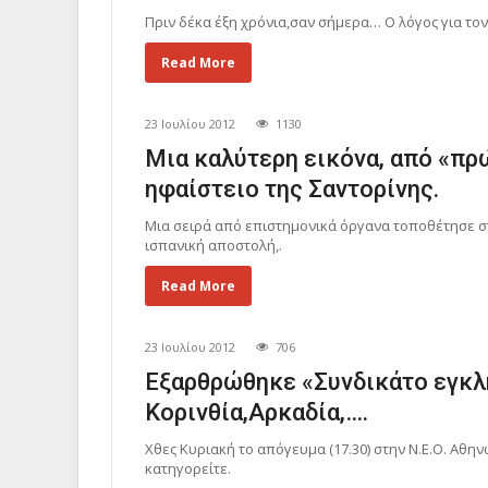
Πριν δέκα έξη χρόνια,σαν σήμερα… Ο λόγος για τον
Read More
23 Ιουλίου 2012
1130
Μια καλύτερη εικόνα, από «πρώ
ηφαίστειο της Σαντορίνης.
Μια σειρά από επιστημονικά όργανα τοποθέτησε στ
ισπανική αποστολή,.
Read More
23 Ιουλίου 2012
706
Εξαρθρώθηκε «Συνδικάτο εγκλ
Κορινθία,Αρκαδία,….
Χθες Κυριακή το απόγευμα (17.30) στην Ν.Ε.Ο. Αθ
κατηγορείτε.