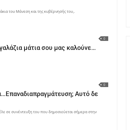
άκια του Μάνεση και της κυβέρνησής του,.
0
γαλάζια μάτια σου μας καλούνε…
0
λά…Επαναδιαπραγμάτευση; Αυτό δε
έλε σε συνέντευξη του που δημοσιεύεται σήμερα στην