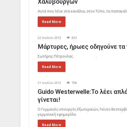
Χαλυβουργών
Αυτά που λένε στα κανάλια, στον Τύπο, τα παπαγαλ
Read More
22 Ιουλίου 2012
823
Μάρτυρες, ήρωες οδηγούνε τα 
Σωτήρης Πέτρουλας .
Read More
21 Ιουλίου 2012
708
Guido Westerwelle:Το λέει απ
γίνεται!
Ο Γερμανός υπουργός Εξωτερικών, Γκίντο Βεστερβ
γερμανική εφημερίδα.
Read More