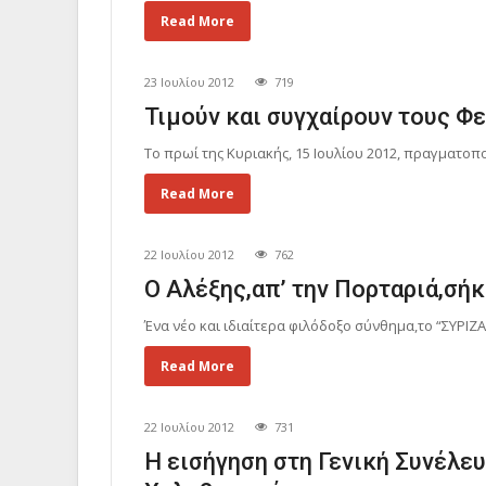
Read More
23 Ιουλίου 2012
719
Τιμούν και συγχαίρουν τους Φ
Το πρωί της Κυριακής, 15 Ιουλίου 2012, πραγματοπ
Read More
22 Ιουλίου 2012
762
Ο Αλέξης,απ’ την Πορταριά,σή
Ένα νέο και ιδιαίτερα φιλόδοξο σύνθημα,το “ΣΥΡΙΖΑ 
Read More
22 Ιουλίου 2012
731
Η εισήγηση στη Γενική Συνέλε