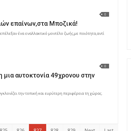
0
λών επαίνων,στα Μποζικά!
επέλεξαν ένα εναλλακτικό μοντέλο ζωής,με ποιότητα,αντί
0
η μια αυτοκτονία 49χρονου στην
γκλονίζει την τοπική και ευρύτερη περιφέρεια τη χώρας.
825
826
827
828
829
Next
Last