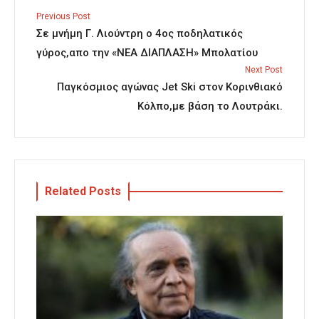
Previous Post
Σε μνήμη Γ. Λιούντρη ο 4ος ποδηλατικός
γύρος,απο την «ΝΕΑ ΔΙΑΠΛΑΣΗ» Μπολατίου
Next Post
Παγκόσμιος αγώνας Jet Ski στον Κορινθιακό
Κόλπο,με βάση το Λουτράκι.
Related Posts