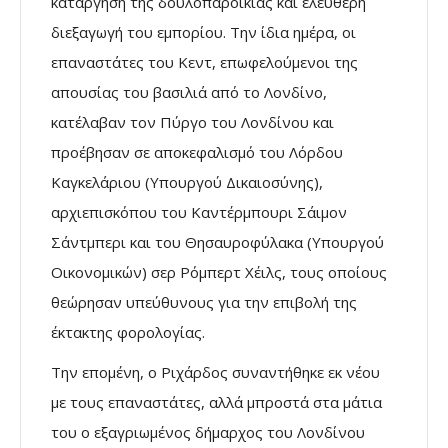
κατάργηση της δουλοπαροικίας και ελεύθερη
διεξαγωγή του εμπορίου. Την ίδια ημέρα, οι
επαναστάτες του Κεντ, επωφελούμενοι της
απουσίας του βασιλιά από το Λονδίνο,
κατέλαβαν τον Πύργο του Λονδίνου και
προέβησαν σε αποκεφαλισμό του Λόρδου
Καγκελάριου (Υπουργού Δικαιοσύνης),
αρχιεπισκόπου του Καντέρμπουρι Σάιμον
Σάντμπερι και του Θησαυροφύλακα (Υπουργού
Οικονομικών) σερ Ρόμπερτ Χέιλς, τους οποίους
θεώρησαν υπεύθυνους για την επιβολή της
έκτακτης φορολογίας.
Την επομένη, ο Ριχάρδος συναντήθηκε εκ νέου
με τους επαναστάτες, αλλά μπροστά στα μάτια
του ο εξαγριωμένος δήμαρχος του Λονδίνου