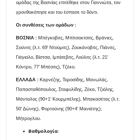
ομάδας της Βοσνίας επιτέθηκε στον Γιαννιώτα, τον
γρονθοκόπησε και του έσπασε το δόντι.
Οι συνθέσεις των ομάδων :
ΒΟΣΝΙΑ :
Μπέγκοβιτς, Μπίτσακτσιτς, Βράνιες,
Σούνιτς (λ.τ. 69′ Ντούμιτς), Ζουκάνοβιτς, Πιάνιτς,
Γιάγιαλο, Βίστσα, Ιμπίσεβιτς, Λούλιτς (λ.τ. 21′
Κόντρο, 77′ Μπέσιτς), Τζέκο.
ΕΛΛΑΔΑ :
Καρνέζης, Τοροσίδης, Μανωλάς,
Παπασταθόπουλος, Σταφυλίδης, Ζέκα, Τζιόλης,
Μάνταλος (90+1′ Κουρμπέλης), Μπακασέτας (λ.τ.
50′ Δώνης), Φορτούνης (90+4′ Μανιάτης),
Μήτρογλου.
Βαθμολογία: