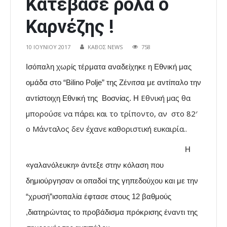
Κατέβασε ρολά ο
Καρνέζης !
10 ΙΟΥΝΊΟΥ 2017
ΚΑΒΟΣ NEWS
758
Ισόπαλη χωρίς τέρματα αναδείχηκε η Εθνική μας
ομάδα στο “Bilino Polje” της Ζένιτσα με αντίπαλο την
Εθνική μας θα
αντίστοιχη Εθνική της Βοσνίας. Η
μπορούσε να πάρει και το τρίποντο, αν στο 82′
ο Μάνταλος δεν έχανε καθοριστική ευκαιρία..
Η
«γαλανόλευκη» άντεξε στην κόλαση που
δημιούργησαν οι οπαδοί της γηπεδούχου και με την
“χρυσή”ισοπαλία έφτασε στους 12 βαθμούς
,διατηρώντας το προβάδισμα πρόκρισης έναντι της