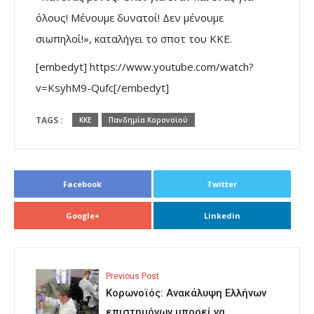
όλους! Μένουμε δυνατοί! Δεν μένουμε
σιωπηλοί!», καταλήγει το σποτ του ΚΚΕ.
[embedyt] https://www.youtube.com/watch?
v=KsyhM9-Qufc[/embedyt]
TAGS :
ΚΚΕ
Πανδημία Κορονοϊού
Facebook
Twitter
Google+
Linkedin
Previous Post
Κορωνοϊός: Ανακάλυψη Ελλήνων
επιστημόνων μπορεί να