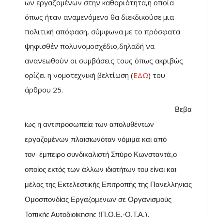
ων εργαζομένων στην καθαριότητα,η οποία
όπως ήταν αναμενόμενο θα διεκδικούσε μια
πολιτική απόφαση,
σύμφωνα με το πρόσφατα
ψηφισθέν πολυνομοσχέδιο,δηλαδή να
ανανεωθούν οι συμβάσεις τους όπως ακριβώς
ορίζει η νομοτεχνική βελτίωση (
ΕΔΩ
) του
άρθρου 25.
Βεβα
ίως η
αντιπροσωπεία των
απολυθέντων
εργαζομένων πλαισιωνόταν νόμιμα και
από
τον
έμπειρο συνδικαλιστή Σπύρο Κωνσταντά,ο
οποίος εκτός των άλλων ιδιοτήτων του είναι
και
μέλος της Εκτελεστικής Επιτροπής της Πανελλήνιας
Ομοσπονδίας Εργαζομένων σε Οργανισμούς
Τοπικής Αυτοδιοίκησης (Π.Ο.Ε.-Ο.Τ.Α.).