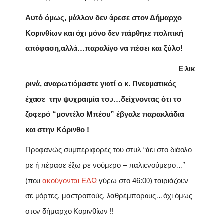
Αυτό όμως, μάλλον δεν άρεσε στον Δήμαρχο
Κορινθίων και όχι μόνο δεν πάρθηκε πολιτική
απόφαση,αλλά…παραλίγο να πέσει και ξύλο!
Ειλικ
ρινά, αναρωτιόμαστε γιατί ο κ. Πνευματικός
έχασε την ψυχραιμία του…δείχνοντας ότι το
ζοφερό “μοντέλο Μπέου” έβγαλε παρακλάδια
και στην Κόρινθο !
Προφανώς συμπεριφορές
του στυλ “άει στο διάολο
ρε ή πέρασε έξω ρε νούμερο – παλιονούμερο…”
(που
ακούγονται ΕΔΩ
γύρω στο 46:00) ταιριάζουν
σε
μόρτες, μαστροπούς, λαθρέμπορους…όχι όμως
στον δήμαρχο Κορινθίων !!