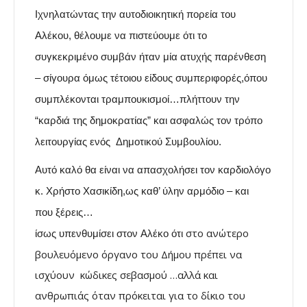
Ιχνηλατώντας την αυτοδιοικητική πορεία του
Αλέκου, θέλουμε να πιστεύουμε ότι το
συγκεκριμένο συμβάν ήταν μία ατυχής παρένθεση
– σίγουρα όμως τέτοιου είδους συμπεριφορές,όπου
συμπλέκονται τραμπουκισμοί…πλήττουν την
“καρδιά της δημοκρατίας” και ασφαλώς τον τρόπο
λειτουργίας ενός Δημοτικού Συμβουλίου.
Αυτό καλό θα είναι να απασχολήσει τον καρδιολόγο
κ.
Χρήστο
Χασικίδη,ως
καθ’ ύλην αρμόδιο
– και
που ξέρεις…
στο
ανώτερο
ίσως υπενθυμίσει σ
τον Αλέκο ότι
βουλευόμενο όργανο του Δήμου πρέπει
να
ισχύουν
κώδικες σεβασμού
…αλλά και
ανθρωπιάς όταν πρόκειται για το δίκιο του