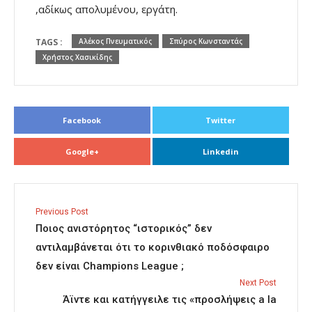
,αδίκως απολυμένου, εργάτη.
TAGS :
Αλέκος Πνευματικός
Σπύρος Κωνσταντάς
Χρήστος Χασικίδης
Facebook
Twitter
Google+
Linkedin
Previous Post
Ποιος ανιστόρητος “ιστορικός” δεν
αντιλαμβάνεται ότι το κορινθιακό ποδόσφαιρο
δεν είναι Champions League ;
Next Post
Άϊντε και κατήγγειλε τις «προσλήψεις a la