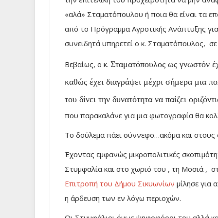
«αλά» Σταματόπουλου ή ποια θα είναι τα ε
από το Πρόγραμμα Αγροτικής Ανάπτυξης για
συνειδητά υπηρετεί ο κ. Σταματόπουλος, σε
Βεβαίως, ο κ.
Σταματόπουλος ως γνωστόν έχε
καθώς έχει διαγράψει μέχρι σήμερα μια π
του δίνει την δυνατότητα να παίζει οριζόντ
που παρακαλάνε για μια φωτογραφία θα κολ
Το δούλεμα πάει σύννεφο…ακόμα και στους 
Έχοντας εμφανώς μικροπολιτικές σκοπιμότη
Στυμφαλία και στο χωριό του , τη Μοσιά , 
Επιτροπή του Δήμου Σικυωνίων
μίλησε για 
η άρδευση των εν λόγω περιοχών.
Οι Στυμφάλιοι όμως ψηφοφόροι του αλλά κα