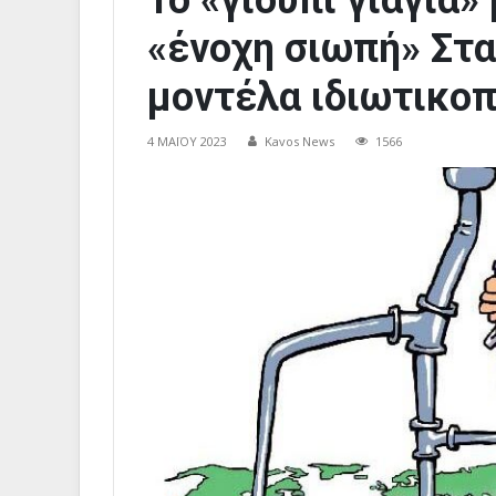
Το «γιούπι γιάγια»
«ένοχη σιωπή» Στα
μοντέλα ιδιωτικο
4 ΜΑΪ́ΟΥ 2023
Kavos News
1566