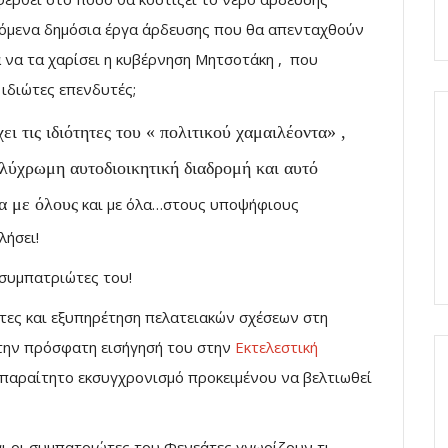
πόμενα δημόσια έργα άρδευσης που θα απενταχθούν
 να τα χαρίσει η κυβέρνηση Μητσοτάκη , που
 ιδιώτες επενδυτές;
ι τις ιδιότητες του « πολιτικού χαμαιλέοντα» ,
ολύχρωμη αυτοδιοικητική διαδρομή και αυτό
ια με όλους
και με όλα…στους υποψήφιους
λήσει!
συμπατριώτες του!
τες και εξυπηρέτηση πελατειακών σχέσεων στη
στην πρόσφατη εισήγησή του στην
Εκτελεστική
απαραίτητο εκσυγχρονισμό προκειμένου να βελτιωθεί
ι οι συμπατριώτες του Φενεάτες γνωρίζουν τι