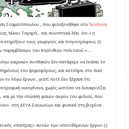
ωση Σταματόπουλου , που φιλοξενήθηκε στο
facebook
ας Νίκου Ταγαρά , και συνοπτικά λέει ότι « η
α στηρίξουν τους γεωργούς και πτηνοτρόφους (!)
ν παρεμβάσεων του Κορίνθιου πολιτικού »….
ι λόγω καιρικών συνθηκών δεν κατάφερε να πιάσει το
απημένους του ψηφοφόρους, και κοτσάρει στο δικό
ν εν λόγω έργων , γιατί ποτέ δεν ξέχασε ότι
νοτροφική οικογένεια, χωρίς ωστόσο να διευκρινίζει
, και με την επώαση φαιών αυγών του φιδιού, που
θιου» στη ΔΕΥΑ Σικυωνίων και φυσικά στη βιτρίνα
ματικός «πατέρας» αυτών των υποτιθέμενων έργων (;)