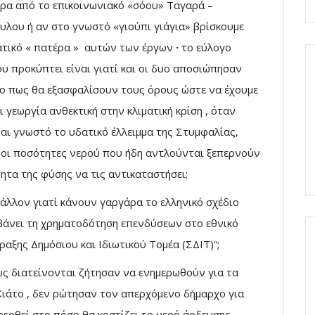
έρα από το επικοινωνιακό «σόου» Ταγαρά –
λου ή αν στο γνωστό «γιούπι γιάγια» βρίσκουμε
τικό « πατέρα » αυτών των έργων
·
το εύλογο
υ προκύπτει είναι γιατί και οι δυο αποσιώπησαν
ο πως θα εξασφαλίσουν τους όρους ώστε να έχουμε
ι γεωργία ανθεκτική στην κλιματική κρίση , όταν
ναι γνωστό το υδατικό έλλειμμα της Στυμφαλίας,
 οι ποσότητες νερού που ήδη αντλούνται ξεπερνούν
ητα της φύσης να τις αντικαταστήσει;
άλλον γιατί κάνουν γαργάρα το ελληνικό σχέδιο
βάνει τη χρηματοδότηση επενδύσεων στο εθνικό
ξης Δημόσιου και Ιδιωτικού Τομέα (ΣΔΙΤ)“;
πως διατείνονται ζήτησαν να ενημερωθούν για τα
 Κιάτο , δεν ρώτησαν τον απερχόμενο δήμαρχο για
φερθεί στο πόσο θα κοστίζει το νερό άρδευσης