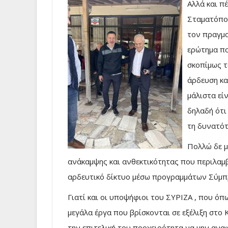
Αλλά και π
Σταματόπου
τον πραγμα
ερώτημα πο
σκοπίμως τ
άρδευση κα
μάλιστα εί
δηλαδή ότι
τη δυνατότ
Πολλώ δε μ
ανάκαμψης και ανθεκτικότητας που περιλαμ
αρδευτικό δίκτυο μέσω προγραμμάτων Σύμπρα
Γιατί και οι υποψήφιοι του ΣΥΡΙΖΑ , που ό
μεγάλα έργα που βρίσκονται σε εξέλιξη στο
την επιτελική του προχειρότητα να μην ανα