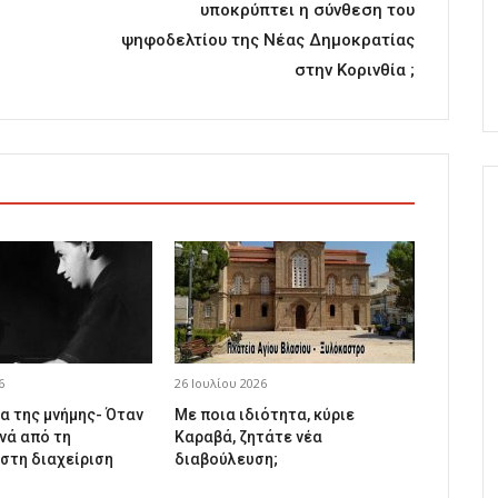
υποκρύπτει η σύνθεση του
ψηφοδελτίου της Νέας Δημοκρατίας
στην Κορινθία ;
6
26 Ιουλίου 2026
α της μνήμης- Όταν
Με ποια ιδιότητα, κύριε
νά από τη
Καραβά, ζητάτε νέα
 στη διαχείριση
διαβούλευση;