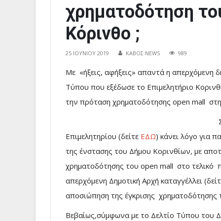
χρηματοδότηση του
Κόρινθο ;
25 ΙΟΥΝΊΟΥ 2019
ΚΑΒΟΣ NEWS
989
Με «ήξεις, αφήξεις» απαντά η απερχόμενη δ
Τύπου που εξέδωσε το Επιμελητήριο Κορινθ
την πρόταση χρηματοδότησης open mall στη
Επιμελητηρίου (δείτε
ΕΔΩ
) κάνει λόγο για 
της ένστασης του Δήμου Κορινθίων, με απο
χρηματοδότησης του open mall στο τελικό 
απερχόμενη Δημοτική Αρχή καταγγέλλει (δεί
αποσιώπηση της έγκρισης χρηματοδότησης το
Βεβαίως,σύμφωνα με το Δελτίο Τύπου του Δ