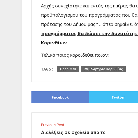
Αρχής συνεχίστηκε και εντός της ημέρας θα
προϋπολογισμού του προγράμματος που θα 
πρότασης του Δήμου μας.” …όπερ σημαίνει ότ
προγράμματος θα δώσει την δυνατότητ
Κορινθίων
Τελικά ποιος κοροϊδεύει ποιον;
TAGS :
Open Mall
Επιμελητήριο Κορινθίας
Facebook
Twitter
Previous Post
Διαλέξεις σε σχολεία από το