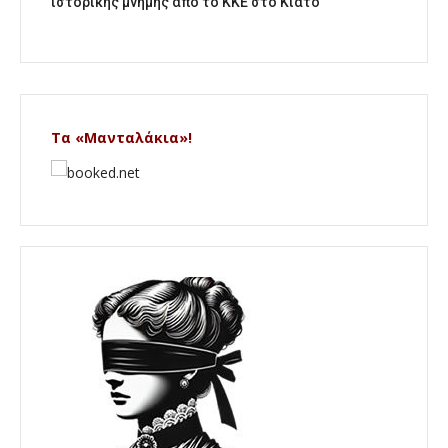
ιστορικής μνήμης από το ΚΚΕ στο Κιάτο
Τα «Μανταλάκια»!