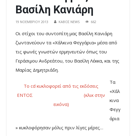
Βασίλη Κανιάρη
19 ΝΟΕΜΒΡΊΟΥ 2013
ΚΑΒΟΣ NEWS
662
Οι στίχοι του συντοπίτη μας Βασίλη Κανιάρη
ζωντανεύουν τα «Χάλκινα Φεγγάρια» μέσα από
τις φωνές γνωστών ερμηνευτών όπως του
Γεράσιμου Ανδρεάτου, του Βασίλη Λέκκα, και της
Μαρίας Δημητριάδη.
Τα
Το cd κυκλοφορεί από τις εκδόσεις
«Χάλ
ΕΝΤΟΣ (κλικ στην
κινα
εικόνα)
Φεγγ
άρια
» κυκλοφόρησαν μόλις πριν λίγες μέρες…