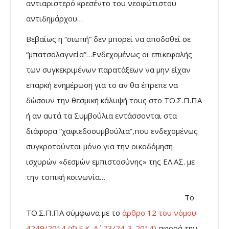
αντιαριστερό κρεσέντο του νεοφώτιστου
αντιδημάρχου…
Βεβαίως η “σιωπή” δεν μπορεί να αποδοθεί σε
“μπατσολαγνεία”…Ενδεχομένως οι επικεφαλής
των συγκεκριμένων παρατάξεων να μην είχαν
επαρκή ενημέρωση για το αν θα έπρεπε να
δώσουν την θεσμική κάλυψή τους στο ΤΟ.Σ.Π.ΠΑ
ή αν αυτά τα Συμβούλια εντάσσονται στα
διάφορα “χαφιεδοσυμβούλια”,που ενδεχομένως
συγκροτούνται μόνο για την οικοδόμηση
ισχυρών «δεσμών εμπιστοσύνης» της ΕΛ.ΑΣ. με
την τοπική κοινωνία…
Το
ΤΟ.Σ.Π.ΠΑ σύμφωνα με το
άρθρο 12 του νόμου
4249/2014 (Φ.Ε.Κ. Α΄- 73/24-3-2014)
αφορά την