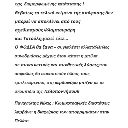
της
διαμορφωμένης κατάστασης !
Βεβαίως
το τελικό κείμενο της απόφασης
δεν
μπορεί να αποκλίνει από τους
σχεδιασμούς
Φλαμπουράρη
και
Τατούλη
,γιατί τότε…
Ο
ΦΟΔΣΑ θα ξανα –
συγκαλέσει αλλεπάλληλες
συνεδριάσεις μέχρις ότου κάτσει η μπίλια
συναινετικές και συνθετικές λύσεις,
σε
που
ασφαλώς θα ικανοποιούν όλους τους
εμπλεκόμενους στη
κερδοφόρα μπίζνα
με τα
Πελοποννήσου
!!
σκουπίδια της
Παναγιώτης Νίκας : Κωμικοτραγικές διαστάσεις
λαμβάνει η διαχείριση των απορριμμάτων στην
Πελ/σο