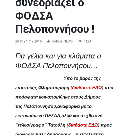
συνεδριάζει ο
ΦΟΔΣΑ
Πελοποννήσου !
29 ΙΟΥΛΊΟΥ 2016
ΚΑΒΟΣ NEWS
1123
Για γέλια και για κλάματα ο
ΦΟΔΣΑ Πελοποννήσου…
Υπό το βάρος της
επιστολής Φλαμπουράρη
(
διαβάστε ΕΔΩ
)
που
πρόσφατα κοινοποιήθηκε στους Δήμους
της Πελοποννήσου,αναφορικά με το
εκπονούμενο ΠΕΣΔΑ,αλλά και το χθεσινό
“τελεσίγραφο” Τατούλη (
διαβάστε ΕΔΩ
) προς
διαφωνούντες δημάρχους…η εκτελεστική