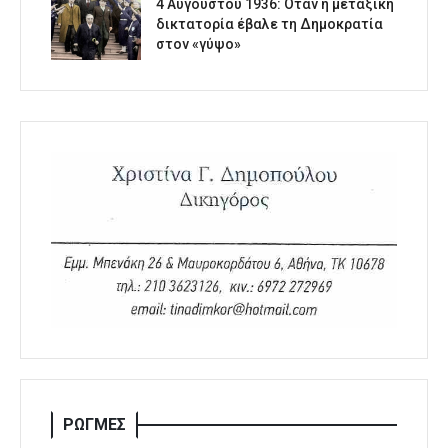
4 Αυγούστου 1936: Όταν η μεταξική
δικτατορία έβαλε τη Δημοκρατία
στον «γύψο»
ΡΩΓΜΕΣ