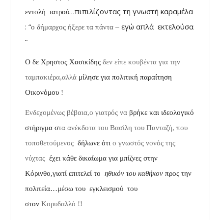
…πιπιλίζοντας τη γνωστή καραμέλα
εντολή ιατρού
: “
εγώ απλά εκτελούσα
ο δήμαρχος ήξερε τα πάντα –
”
Ο δε Χρηστος Χασικίδης
δεν είπε κουβέντα για την
ταμπακιέρα,αλλά
μίλησε για πολιτική παραίτηση
Οικονόμου !
Ενδεχομένως βέβαια,ο γιατρός να
βρήκε και ιδεολογικό
στήριγμα σ
τα ανέκδοτα του Βασίλη του Πανταζή, που
τοποθετούμενος
δήλωνε ότι
ο γνωστός νονός της
νύχτας
έχει κάθε δικαίωμα για μπίζνες στην
Κόρινθο,γιατί επιτελεί το
ηθικόν του καθήκον
προς την
πολιτεία…μέσω του εγκλεισμού του
στον
Κορυδαλλό !!