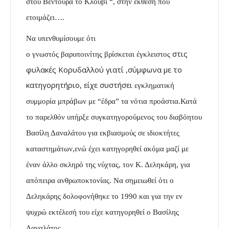
στου Βεντούρα το Κλουβί “, στην έκθεση που
ετοιμάζει….
Να υπενθυμίσουμε ότι
στις
ο
γνωστός βαρυποινίτης
βρίσκεται έγκλειστος
φυλακές Κορυδαλλού γιατί ,σύμφωνα με το
κατηγορητήριο, είχε συστήσει
εγκληματική
συμμορία
μπράβων με “έδρα” τα νότια προάστια.Κατά
το παρελθόν υπήρξε συγκατηγορούμενος του διαβόητου
Βασίλη Δαναλάτου για εκβιασμούς σε ιδιοκτήτες
καταστημάτων,ενώ έχει κατηγορηθεί ακόμα μαζί με
έναν άλλο σκληρό της νύχτας, τον Κ. Δεληκάρη, για
απόπειρα ανθρωποκτονίας. Να σημειωθεί ότι ο
Δεληκάρης δολοφονήθηκε το 1990 και για την εν
ψυχρώ εκτέλεσή του είχε κατηγορηθεί ο Βασίλης
Δαναλάτος.