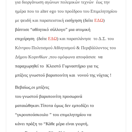
για διοργάνωση αγώνων πολεμικών τεχνών έως την
ημέρα που το alter ego του προέδρου του Επιμελητηρίου
με ψευδή και παραπειστική
εισήγηση (δείτε
ΕΔΩ
)
βάπτισε “αθλητικό σύλλογο” μια ατομική
επιχείρηση (δείτε
ΕΔΩ
)
και
παραπλάνησε το Δ.Σ. του
Κέντρου Πολιτισμού Αθλητισμού & Περιβάλλοντος του
Δήμου Κορινθίων ,που ομόφωνα αποφάσισε
να
παραχωρηθεί το Κλειστό Γυμναστήριο για τις
μπίζνες γνωστού βαρυποινίτη και νονού της νύχτας !
Βεβαίως,οι μπίζνες
του γνωστού βαρυποινίτη προσωρινά
ματαιώθηκαν.Τίποτα όμως δεν εμποδίζει το
“γκρουπούσκουλο ” του επιμελητηρίου να
κάνει πράξη το “Κάθε μέρα είναι γιορτή,