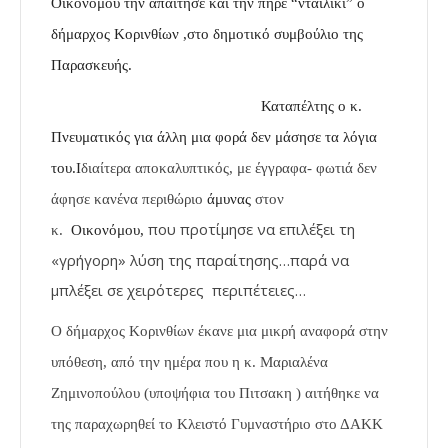
Οικονόμου την απαίτησε και την πήρε “νταϊλίκι” ο
δήμαρχος Κορινθίων ,στο δημοτικό συμβούλιο της
Παρασκευής.
Καταπέλτης ο κ.
Πνευματικός για άλλη μια φορά δεν μάσησε τα λόγια
του.
Ι
διαίτερα αποκαλυπτικός, με έγγραφα- φωτιά δ
εν
άφησε κανένα περιθώριο
άμυνας
στον
που προτίμησε να επιλέξει τη
κ.
Οικονόμου
,
«γρήγορη» λύση της παραίτησης…παρά να
μπλέξει σε χειρότερες περιπέτειες…
Ο δήμαρχος Κορινθίων έκανε μια μικρή αναφορά στην
υπόθεση, από την ημέρα που η κ. Μαριαλένα
Ζημινοπούλου (υποψήφια
του Πιτσακη ) αιτήθηκε να
της παραχωρηθεί το Κλειστό Γυμναστήριο στο ΔΑΚΚ