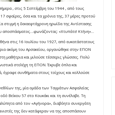
μερα , στις 5 Σεπτέμβρη του 1944 , από τους
 17 σφαίρες, όσα και τα χρόνια της, 37 μέρες προτού
ία στιγμή η δεκαεφτάχρονη ηρωίδα της Αντίστασης
του αποσπάσματος….φωνάζοντας: «Χτυπάτε! Κτήνη»…
ήνα στις 16 Ιουλίου του 1927, από ευκατάστατους
ρια ακόμη του Αρσακείου, οργανώθηκε στην ΕΠΟΝ
στη μαθήτρια και μιλούσε τέσσερις γλώσσες. Πολύ
νιστικά στελέχη τη ΕΠΟΝ. Έκρυβε όπλα και
ά, έγραφε συνθήματα στους τοίχους και κολλούσε
ενεθλίων της, μία ομάδα των Ταγμάτων Ασφαλείας
 οδό Βεΐκου 57 στο Κουκάκι και τη συνέλαβε. Τη
αλύπητα από τον «Αγήνορα», διαβόητο συνεργάτη
σανιστές της δεν κατάφεραν να της αποσπάσουν