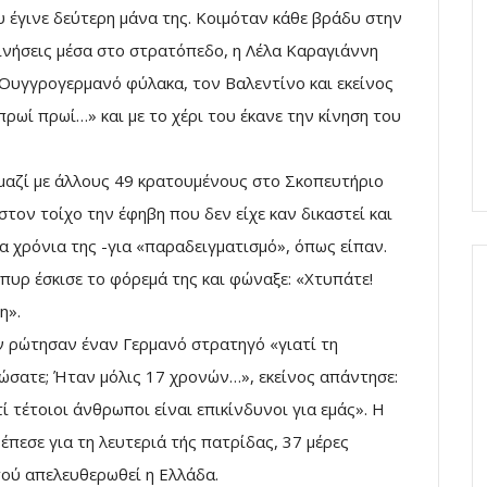
υ έγινε δεύτερη μάνα της. Κοιμόταν κάθε βράδυ στην
κινήσεις μέσα στο στρατόπεδο, η Λέλα Καραγιάννη
 Ουγγρογερμανό φύλακα, τον Βαλεντίνο και εκείνος
πρωί πρωί…» και με το χέρι του έκανε την κίνηση του
μαζί με άλλους 49 κρατουμένους στο Σκοπευτήριο
 στον τοίχο την έφηβη που δεν είχε καν δικαστεί και
α χρόνια της -για «παραδειγματισμό», όπως είπαν.
 πυρ έσκισε το φόρεμά της και φώναξε: «Χτυπάτε!
η».
 ρώτησαν έναν Γερμανό στρατηγό «γιατί τη
ώσατε; Ήταν μόλις 17 χρονών…», εκείνος απάντησε:
τί τέτοιοι άνθρωποι είναι επικίνδυνοι για εμάς». Η
έπεσε για τη λευτεριά τής πατρίδας, 37 μέρες
ού απελευθερωθεί η Ελλάδα.