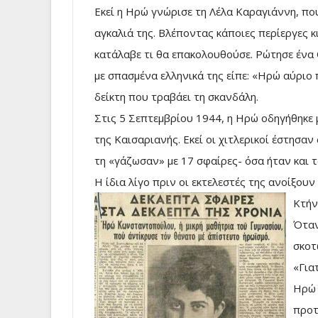
Εκεί η Ηρώ γνώρισε τη Λέλα Καραγιάννη, πο
αγκαλιά της. Βλέποντας κάποιες περίεργες 
κατάλαβε τι θα επακολουθούσε. Ρώτησε ένα
με σπασμένα ελληνικά της είπε: «Ηρώ αύριο 
δείκτη που τραβάει τη σκανδάλη.
Στις 5 Σεπτεμβρίου 1944, η Ηρώ οδηγήθηκε 
της Καισαριανής. Εκεί οι χιτλερικοί έστησαν
τη «γάζωσαν» με 17 σφαίρες- όσα ήταν και τ
Η ίδια λίγο πριν οι εκτελεστές της ανοίξουν
Κτήν
Όταν
σκοτ
«Για
Ηρώ 
προτ