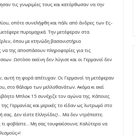
ίησαν τις γνωριμίες τους και κατόρθωσαν να την
υλίου, οπότε συνελήφθη και πάλι από άνδρες των Ες-
 μετέφερε πυρομαχικά. Την μετέφεραν στα
ρλιν, όπου με κτηνώδη βασανιστήρια
 να της αποσπάσουν πληροφορίες για τις
ων. Ωστόσο εκείνη δεν λύγισε και οι Γερμανοί δεν
, αυτή τη φορά απέτυχαν. Οι Γερμανοί τη μετέφεραν
υ, στο θάλαμο των μελλοθανάτων. Ακόμα κι εκεί
βόητο Μπλοκ 15 συνέχιζε τον αγώνα της. Κάποιες
της Γερμανίας και μερικές το είδαν ως λυτρωμό στο
 σας. Δεν είστε Ελληνίδες!… Μα δεν ντρέπεστε;
α τι φοβάστε… Μη σας τουφεκίσουνε; Καλύτερα να
λισμούς»!