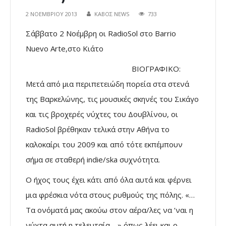
2 ΝΟΕΜΒΡΊΟΥ 2013
ΚΑΒΟΣ NEWS
733
Σάββατο 2 Νοέμβρη οι RadioSol στο Barrio
Nuevo Arte,στο Κιάτο
ΒΙΟΓΡΑΦΙΚΟ:
Μετά από μια περιπετειώδη πορεία στα στενά
της Βαρκελώνης, τις μουσικές σκηνές του Σικάγο
και τις βροχερές νύχτες του Δουβλίνου, οι
RadioSol βρέθηκαν τελικά στην Αθήνα το
καλοκαίρι του 2009 και από τότε εκπέμπουν
σήμα σε σταθερή indie/ska συχνότητα.
Ο ήχος τους έχει κάτι από όλα αυτά και φέρνει
μια φρέσκια νότα στους ρυθμούς της πόλης. «…
Τα ονόματά μας ακούω στον αέρα/λες να ‘ναι η
νύχτα αυτή η τελευταία… » όπως λέει και ο