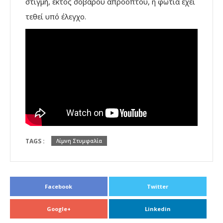
στιγμή, εκτός σοβαρού απροόπτου, η φωτιά έχει
τεθεί υπό έλεγχο.
TAGS :
Λίμνη Στυμφαλία
Facebook
Twitter
Google+
Linkedin