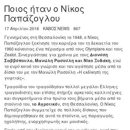
Ποιος ήταν ο Νίκος
Παπάζογλου
17 Απριλίου 2018
ΚΑΒΟΣ NEWS
867
Γεννημένος στη Θεσσαλονίκη το 1948, ο Νίκος
Παπάζογλου ξεκίνησε την καριέρα του τη δεκαετία του
1960 κάνοντας ένα πέρασμα από τους Olympians και τους
Zealot. Συνεργάστηκε για χρόνια με τους
Διονύση
Σαββόπουλο, Μανώλη Ρασούλη και Νίκο Ξυδάκη
, ενώ
το ευρύ κοινό τον γνώρισε και τον αγάπησε μέσα από το
δίσκο του με τον Μανώλη Ρασούλη «Η εκδίκηση της
γυφτιάς».
Τραγούδια του τραγούδησαν πολλοί μεγάλοι Έλληνες
τραγουδιστές και επίσης στήριξε αρκετούς καλλιτέχνες
και συγκροτήματα στα πρώτα τους βήματα μέσα από το
στούντιό του,
το Αγροτικό
ν, στη Θεσσαλονίκη. Ο Νίκος
Παπάζογλου συμμετείχε σε πολλούς δίσκους που
δημιουργήθηκαν σε αυτό το στούντιο, ως παραγωγός,
ηχολήπτης, ενορχηστρωτής και μουσικός.